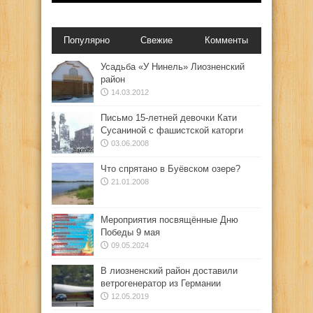
Популярно
Свежие
Комменты
Усадьба «У Нинель» Лиозненский
район
14.03.2012
Письмо 15-летней девочки Кати
Сусаниной с фашистской каторги
03.06.2008
Что спрятано в Буёвском озере?
21.01.2008
Мероприятия посвящённые Дню
Победы 9 мая
09.05.2024
В лиозненский район доставили
ветрогенератор из Германии
12.05.2019