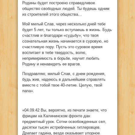
Родины будет построено справедливое
общество свободных людей. Ты будешь одним
из строителей этого общества...
Мой милый Слав, через несколько дней тебе
будет 5 лет, ты только вступаешь в жизнь. Будь
счастлив и благодари «судьбу», что твоя
сознательная жизнь начинается в суровую, но
счастливую пору. Пусть это суровое время
воспитает в тебе твердость, волю,
непримиримость в борьбе, научит любить
Родину и ненавидеть ее врагов.
Поздравляю, милый Слав, с днем рождения,
будь жив, надеюсь в дальнейшем справлять
вместе с тобой твое 40-летие. Целую, твой
папа».
«04.09.42 Вы, вероятно, из печати знаете, что
фрицам на Калининском фронте дан
предметный урок. Сотни освобожденных сел,
десятки тысяч истребленных гитлеровцев.
Драпает гадина, везде оказывает упорное