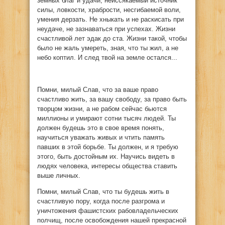
земных благ и удачи, неиссякаемый источник
силы, ловкости, храбрости, несгибаемой воли,
умения дерзать. Не хныкать и не раскисать при
неудаче, не зазнаваться при успехах. Жизни
счастливой лет эдак до ста. Жизни такой, чтобы
было не жаль умереть, зная, что ты жил, а не
небо коптил. И след твой на земле остался...
Помни, милый Слав, что за ваше право
счастливо жить, за вашу свободу, за право быть
творцом жизни, а не рабом сейчас бьются
миллионы и умирают сотни тысяч людей. Ты
должен будешь это в свое время понять,
научиться уважать живых и чтить память
павших в этой борьбе. Ты должен, и я требую
этого, быть достойным их. Научись видеть в
людях человека, интересы общества ставить
выше личных.
Помни, милый Слав, что ты будешь жить в
счастливую пору, когда после разгрома и
уничтожения фашистских рабовладельческих
полчищ, после освобождения нашей прекрасной