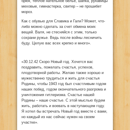
брюк, теплое нательное белье, шапка, рукавицы
меховые, гимнастерка, свитер – не прошибет
мороз.
Как с обувью для Славика и Гали? Может, что-
либо можно сделать за счет обмена моих
вещей. Валя, не стесняйся с этим, только
сохрани ружье. Ведь после войны лесничить
буду. Целую вас всех крепко и много».
«30.12.42 Скоро Новый год. Хочется вас
поздравить, пожелать счастья, успехов,
плодотворной работы. Желаю также хорошо и
мужественно трудиться и жить для счастья
Родины, чтобы 1943 год был счастливым годом
наших побед, годом окончательного разгрома и
уничтожения гитлеризма. Счастье нашей
Родины – наше счастье. С этой мыслью будем
жить, работать и воевать в наступающем году.
Я хотел бы встречать Новый год вместе с вами,
но каждый из нас сейчас нужен на своем
участке».