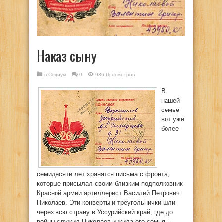
Наказ сыну
в
Социум
0
936 Просмотров
В
нашей
семье
вот уже
более
семидесяти лет хранятся письма с фронта,
которые присылал своим близким подполковник
Красной армии артиллерист Василий Петрович
Николаев. Эти конверты и треугольнички шли
через всю страну в Уссурийский край, где до
войны служил Николаев и жила его семья –