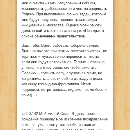
мои объекты – быть безупречным бойцом,
командиром, добросовестно и честно защищать
Родину. При выполнении любых задач, которые
мне будут поручены, проявлять максимум
инициативы и мужества. Оценка моей работы
должна найти место на страницах «Правды» в
списке отмеченных правительством.
Вам: тебе, Валя, работать. Сберечь семью.
Быть на высоте при всяких обстоятельствах, не
теряться и мужественно переносить тяготы,
если они будут встречаться. Галине – отлично
учиться и в меру своих сил тебе помогать.
Славику – помнить папу, слушаться маму, не
капризничать, а вести себя в детсаду и дома,
как сыну командира-фронтовика. Итоги
подведем, встретившись, видимо, после боев и
побед...»
«22.07.42 Мой милый Слав! В день твоего
рождения приношу мое искреннее поздравление
и желаю ума палату, рог изобилия всяких