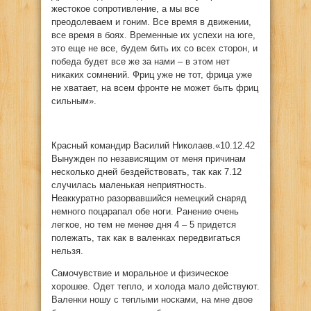
жестокое сопротивление, а мы все
преодолеваем и гоним. Все время в движении,
все время в боях. Временные их успехи на юге,
это еще не все, будем бить их со всех сторон, и
победа будет все же за нами – в этом нет
никаких сомнений. Фриц уже не тот, фрица уже
не хватает, на всем фронте не может быть фриц
сильным».
Красный командир Василий Николаев.«10.12.42
Вынужден по независящим от меня причинам
несколько дней бездействовать, так как 7.12
случилась маленькая неприятность.
Неаккуратно разорвавшийся немецкий снаряд
немного поцарапал обе ноги. Ранение очень
легкое, но тем не менее дня 4 – 5 придется
полежать, так как в валенках передвигаться
нельзя.
Самочувствие и моральное и физическое
хорошее. Одет тепло, и холода мало действуют.
Валенки ношу с теплыми носками, на мне двое