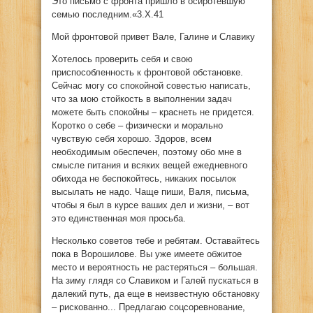
Это письмо c фронта пришло в осиротевшую
семью последним.«3.Х.41
Мой фронтовой привет Вале, Галине и Славику
Хотелось проверить себя и свою
приспособленность к фронтовой обстановке.
Сейчас могу со спокойной совестью написать,
что за мою стойкость в выполнении задач
можете быть спокойны – краснеть не придется.
Коротко о себе – физически и морально
чувствую себя хорошо. Здоров, всем
необходимым обеспечен, поэтому обо мне в
смысле питания и всяких вещей ежедневного
обихода не беспокойтесь, никаких посылок
высылать не надо. Чаще пиши, Валя, письма,
чтобы я был в курсе ваших дел и жизни, – вот
это единственная моя просьба.
Несколько советов тебе и ребятам. Оставайтесь
пока в Ворошилове. Вы уже имеете обжитое
место и вероятность не растеряться – большая.
На зиму глядя со Славиком и Галей пускаться в
далекий путь, да еще в неизвестную обстановку
– рискованно... Предлагаю соцсоревнование,