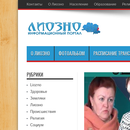
Контакты
О Лиозно
Население
Образование
Рели
О ЛИОЗНО
ФОТОАЛЬБОМ
РАСПИСАНИЕ ТРАН
РУБРИКИ
Liozno
Здоровье
Земляки
Лиозно
Происшествия
Религия
Социум