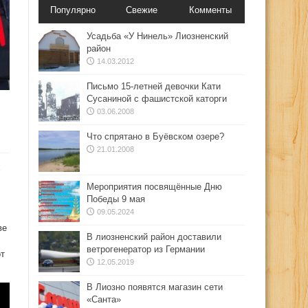
Популярно
Свежие
Комменты
Усадьба «У Нинель» Лиозненский
район
14.03.2012
Письмо 15-летней девочки Кати
Сусаниной с фашистской каторги
03.06.2008
Что спрятано в Буёвском озере?
21.01.2008
х
Мероприятия посвящённые Дню
Победы 9 мая
09.05.2024
ве
В лиозненский район доставили
ветрогенератор из Германии
от
12.05.2019
В Лиозно появятся магазин сети
«Санта»