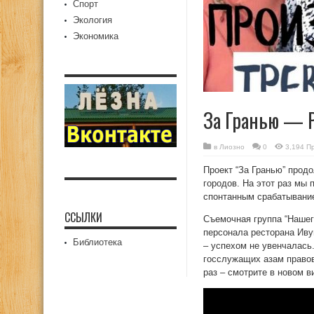
Спорт
Экология
Экономика
За Гранью — Р
в
Лиозно
0
3,194 П
Проект “За Гранью” прод
городов. На этот раз мы
спонтанным срабатывани
ССЫЛКИ
Съемочная группа “Нашег
персонала ресторана Иву
Библиотека
– успехом не увенчалась
госслужащих азам правов
раз – смотрите в новом в