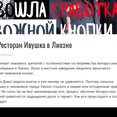
есторан Ивушка в Лиозно
росмотров
олжает знакомить зрителей с особенностями гостеприимства беларусски
 побывали в Лиозно. Визит в местное заведение общепита закончился
ем тревожной кнопки…
о Дома” видела многое и уже ничему не удивляется. Поэтому попытка
шка и чиновников города Лиозно отказать в нашем конституционным пра
. Но сколь бы ни был закономерным итог, процесс обучения беларусских
ой грамотности традиционно долог и тернист. Как все происходило в эт
идео: