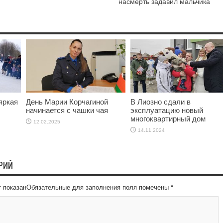
насмерть задавил мальчика
яркая
День Марии Корчагиной
В Лиозно сдали в
начинается с чашки чая
эксплуатацию новый
многоквартирный дом
12.02.2025
14.11.2024
РИЙ
ет показанОбязательные для заполнения поля помечены
*