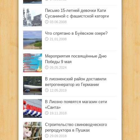
Письмо 15-летней девочки Кати
Сусаниной с фашистской каторги
03.06.2008
Что спрятано в Буёвском озере?
21.01.2008
Мероприятия посвящённые Дню
Победы 9 мая
09.05.2024
В лиозненский район доставили
ветрогенератор из Германии
12.05.2019
В Лиозно появятся магазин сети
«Санта»
19.11.2018
Строительство свиноводческого
репродуктора в Пушках
29.09.2018