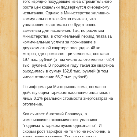
того изрядно похудевшие из-за стремительного
роста цен кошельки подвергнутся очередному
испытанию. Однако в Министерстве жилищно-
коммунального хозяйства считают, что
увеличение квартплаты не будет очень
заметным для населения. Так, по расчетам
министерства, в отопительный период плата за
коммунальные услуги за проживание в
двухкомнатной квартире площадью 48 кв.
метров, где проживает три человека, составит
197 тыс. рублей (в том числе за отопление - 62,4
тыс. рублей). В прошлом году такая же квартира
обходилась в сумму 162,8 тыс. рублей (в том
числе отопление 56,7 тыс. рублей).
По информации Мингорисполкома, согласно
действующим тарифам население оплачивает
лишь 8,1% реальной стоимости энергозатрат на
отопление.
Как считает Анатолий Лавничук, в
изменившихся экономических условиях
"поднимать тарифы нужно однозначно". И
скорый рост тарифов не то что не исключен, а