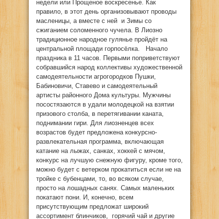
недели или Прощеное воскресенье. Как
правило, в этот день организовывают проводы
масленицы, а вместе с ней и Зимы со
сжиганием соломенного чучела. В Лиозно
традиционное народное гулянье пройдёт на
центральной площади горпосёлка. Начало
праздника в 11 часов. Первыми поприветствуют
собравшийся народ коллективы художественной
самодеятельности агрогородков Пушки,
Бабиновичи, Ставево и самодеятельный
артисты районного Дома культуры. Мужчины
посостязаются в удали молодецкой на взятии
призового столба, в перетягивании каната,
поднимании гири. Для лиозненцев всех
возрастов будет предложена конкурсно-
развлекательная программа, включающая
катание на лыжах, санках, хоккей с мячом,
конкурс на лучшую снежную фигуру, кроме того,
можно будет с ветерком прокатиться если не на
тройке с бубенцами, то, во всяком случае,
просто на лошадных санях. Самых маленьких
покатают пони. И, конечно, всем
присутствующим предложат широкий
ассортимент блинчиков, горячий чай и другие