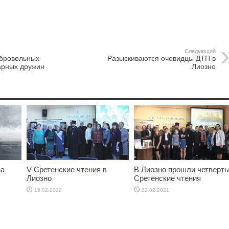
Следующий
бровольных
Разыскиваются очевидцы ДТП в
арных дружин
Лиозно
на
V Сретенские чтения в
В Лиозно прошли четверт
Лиозно
Сретенские чтения
15.02.2022
22.02.2021