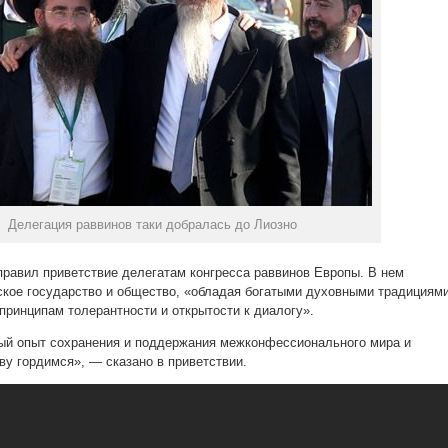
Делегация раввинов таки добралась до Лиозно
равил приветствие делегатам конгресса раввинов Европы. В нем
ское государство и общество, «обладая богатыми духовными традициями
принципам толерантности и открытости к диалогу».
ый опыт сохранения и поддержания межконфессионального мира и
ву гордимся», — сказано в приветствии.