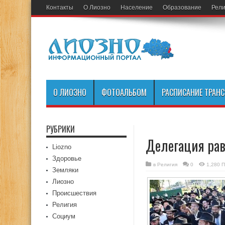
Контакты
О Лиозно
Население
Образование
Рели
О ЛИОЗНО
ФОТОАЛЬБОМ
РАСПИСАНИЕ ТРАН
РУБРИКИ
Делегация рав
Liozno
Здоровье
в
Религия
0
1,280 
Земляки
Лиозно
Происшествия
Религия
Социум