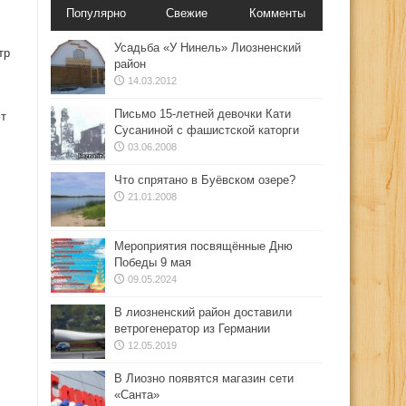
Популярно
Свежие
Комменты
Усадьба «У Нинель» Лиозненский
тр
район
14.03.2012
Письмо 15-летней девочки Кати
ют
Сусаниной с фашистской каторги
03.06.2008
Что спрятано в Буёвском озере?
21.01.2008
Мероприятия посвящённые Дню
Победы 9 мая
09.05.2024
В лиозненский район доставили
ветрогенератор из Германии
12.05.2019
В Лиозно появятся магазин сети
«Санта»