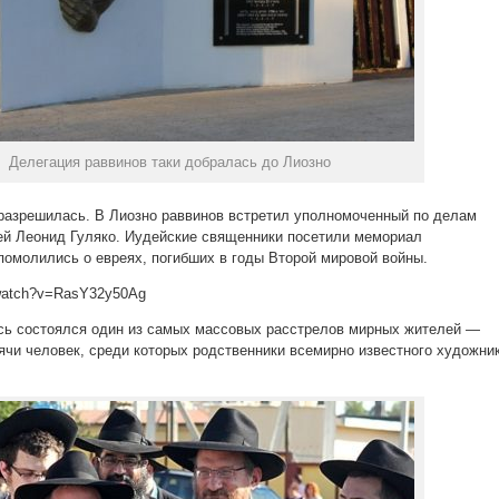
Делегация раввинов таки добралась до Лиозно
 разрешилась. В Лиозно раввинов встретил уполномоченный по делам
ей Леонид Гуляко. Иудейские священники посетили мемориал
 помолились о евреях, погибших в годы Второй мировой войны.
/watch?v=RasY32y50Ag
сь состоялся один из самых массовых расстрелов мирных жителей —
сячи человек, среди которых родственники всемирно известного художни