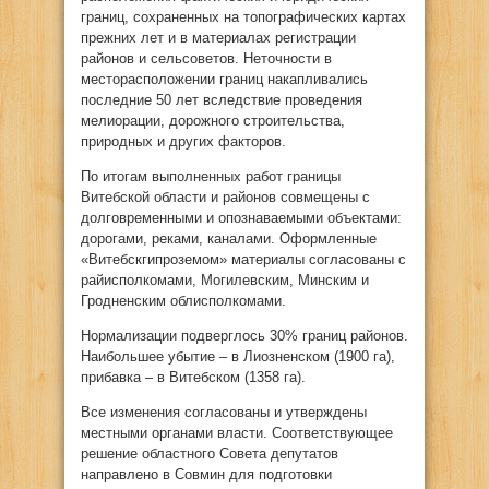
границ, сохраненных на топографических картах
прежних лет и в материалах регистрации
районов и сельсоветов. Неточности в
месторасположении границ накапливались
последние 50 лет вследствие проведения
мелиорации, дорожного строительства,
природных и других факторов.
По итогам выполненных работ границы
Витебской области и районов совмещены с
долговременными и опознаваемыми объектами:
дорогами, реками, каналами. Оформленные
«Витебскгипроземом» материалы согласованы с
райисполкомами, Могилевским, Минским и
Гродненским облисполкомами.
Нормализации подверглось 30% границ районов.
Наибольшее убытие – в Лиозненском (1900 га),
прибавка – в Витебском (1358 га).
Все изменения согласованы и утверждены
местными органами власти. Соответствующее
решение областного Совета депутатов
направлено в Совмин для подготовки