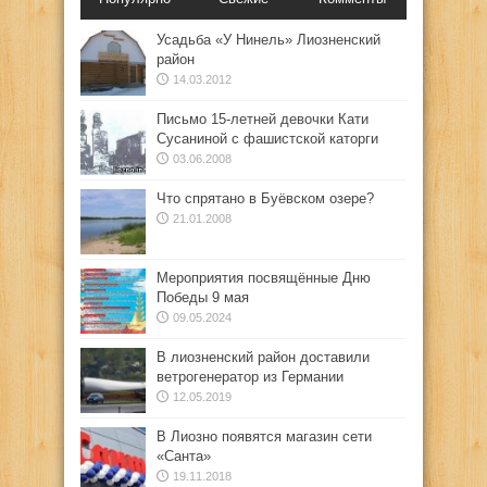
Усадьба «У Нинель» Лиозненский
район
14.03.2012
Письмо 15-летней девочки Кати
Сусаниной с фашистской каторги
03.06.2008
Что спрятано в Буёвском озере?
21.01.2008
Мероприятия посвящённые Дню
Победы 9 мая
09.05.2024
В лиозненский район доставили
ветрогенератор из Германии
12.05.2019
В Лиозно появятся магазин сети
«Санта»
19.11.2018