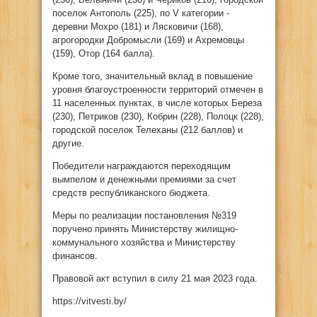
поселок Антополь (225), по V категории -
деревни Мохро (181) и Лясковичи (168),
агрогородки Добромысли (169) и Ахремовцы
(159), Отор (164 балла).
Кроме того, значительный вклад в повышение
уровня благоустроенности территорий отмечен в
11 населенных пунктах, в числе которых Береза
(230), Петриков (230), Кобрин (228), Полоцк (228),
городской поселок Телеханы (212 баллов) и
другие.
Победители награждаются переходящим
вымпелом и денежными премиями за счет
средств республиканского бюджета.
Меры по реализации постановления №319
поручено принять Министерству жилищно-
коммунального хозяйства и Министерству
финансов.
Правовой акт вступил в силу 21 мая 2023 года.
https://vitvesti.by/