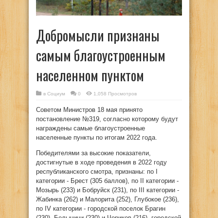
Добромысли признаны
самым благоустроенным
населенном пунктом
в
Социум
0
1,058 Просмотров
Советом Министров 18 мая принято
постановление №319, согласно которому будут
награждены самые благоустроенные
населенные пункты по итогам 2022 года.
Победителями за высокие показатели,
достигнутые в ходе проведения в 2022 году
республиканского смотра, признаны: по I
категории - Брест (305 баллов), по II категории -
Мозырь (233) и Бобруйск (231), по III категории -
Жабинка (262) и Малорита (252), Глубокое (236),
по IV категории - городской поселок Брагин
(230), Белыничи (230) и Чериков (216), городской