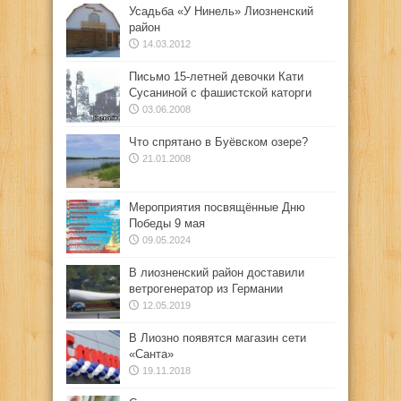
Усадьба «У Нинель» Лиозненский
район
14.03.2012
Письмо 15-летней девочки Кати
Сусаниной с фашистской каторги
03.06.2008
Что спрятано в Буёвском озере?
21.01.2008
Мероприятия посвящённые Дню
Победы 9 мая
09.05.2024
В лиозненский район доставили
ветрогенератор из Германии
12.05.2019
В Лиозно появятся магазин сети
«Санта»
19.11.2018