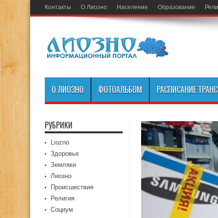
Контакты
О Лиозно
Население
Образование
Рели
О ЛИОЗНО
ФОТОАЛЬБОМ
РАСПИСАНИЕ ТРАН
РУБРИКИ
Liozno
Здоровье
Земляки
Лиозно
Происшествия
Религия
Социум