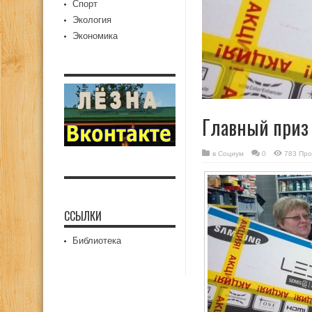
Спорт
Экология
Экономика
Главный приз 
в
Социум
0
783 Про
ССЫЛКИ
Библиотека