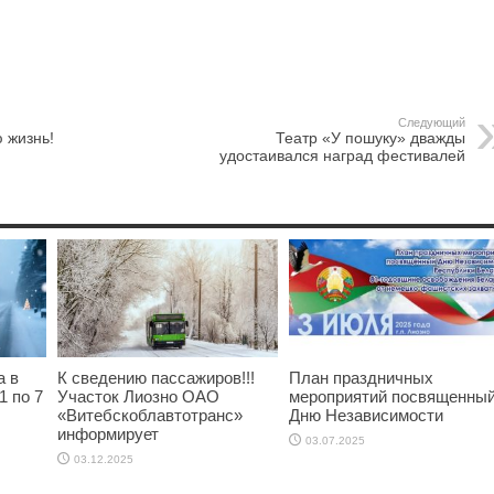
Следующий
 жизнь!
Театр «У пошуку» дважды
удостаивался наград фестивалей
а в
К сведению пассажиров!!!
План праздничных
1 по 7
Участок Лиозно ОАО
мероприятий посвященны
«Витебскоблавтотранс»
Дню Независимости
информирует
03.07.2025
03.12.2025