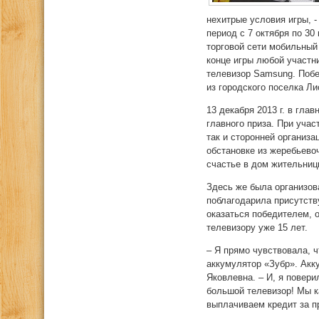
нехитрые условия игры, 
период с 7 октября по 30
торговой сети мобильный
конце игры любой участни
телевизор Samsung. Побе
из городского поселка Ли
13 декабря 2013 г. в гл
главного приза. При учас
так и сторонней организа
обстановке из жеребьево
счастье в дом жительни
Здесь же была организов
поблагодарила присутств
оказаться победителем, о
телевизору уже 15 лет.
– Я прямо чувствовала, ч
аккумулятор «Зубр». Акк
Яковлевна. – И, я повери
большой телевизор! Мы к
выплачиваем кредит за п