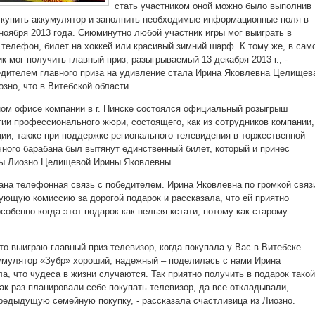
стать участником оной можно было выполнив
- купить аккумулятор и заполнить необходимые информационные поля в
 ноября 2013 года. Сиюминутно любой участник игры мог выиграть в
 телефон, билет на хоккей или красивый зимний шарф. К тому же, в сам
к мог получить главный приз, разыгрываемый 13 декабря 2013 г., -
дителем главного приза на удивление стала Ирина Яковлевна Целищев
озно, что в Витебской области.
авном офисе компании в г. Пинске состоялся официальный розыгрыш
тии профессионального жюри, состоящего, как из сотрудников компании,
ции, также при поддержке регионального телевидения в торжественной
чного барабана был вытянут единственный билет, который и принес
цы Лиозно Целищевой Ирины Яковлевны.
ана телефонная связь с победителем. Ирина Яковлевна по громкой связ
ующую комиссию за дорогой подарок и рассказала, что ей приятно
собенно когда этот подарок как нельзя кстати, потому как старому
то выиграю главный приз телевизор, когда покупала у Вас в Витебске
умулятор «Зубр» хороший, надежный – поделилась с нами Ирина
ла, что чудеса в жизни случаются. Так приятно получить в подарок такой
ак раз планировали себе покупать телевизор, да все откладывали,
редыдущую семейную покупку, - рассказала счастливица из Лиозно.