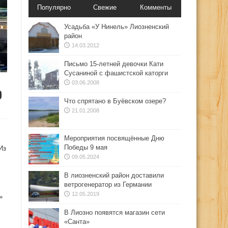
Популярно
Свежие
Комменты
Усадьба «У Нинель» Лиозненский
район
14.03.2012
Письмо 15-летней девочки Кати
Сусаниной с фашистской каторги
03.06.2008
о
Что спрятано в Буёвском озере?
21.01.2008
Мероприятия посвящённые Дню
Победы 9 мая
Из
09.05.2024
В лиозненский район доставили
ветрогенератор из Германии
12.05.2019
»
В Лиозно появятся магазин сети
«Санта»