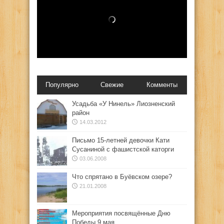
Популярно
Свежие
Комменты
Усадьба «У Нинель» Лиозненский
район
14.03.2012
Письмо 15-летней девочки Кати
Сусаниной с фашистской каторги
03.06.2008
Что спрятано в Буёвском озере?
21.01.2008
Мероприятия посвящённые Дню
Победы 9 мая