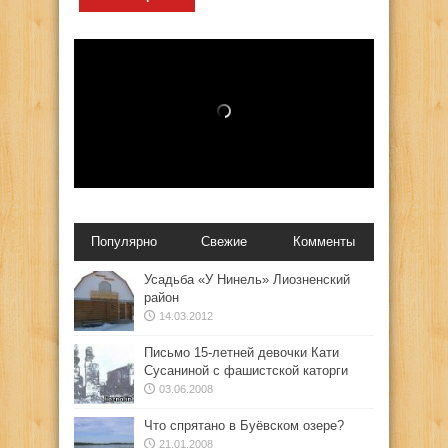
Популярно
Свежие
Комменты
Усадьба «У Нинель» Лиозненский
район
14.03.2012
Письмо 15-летней девочки Кати
Сусаниной с фашистской каторги
03.06.2008
Что спрятано в Буёвском озере?
21.01.2008