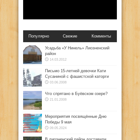
Популярно
Свежие
Комменты
Усадьба «У Нинель» Лиозненский
район
14.03.2012
Письмо 15-летней девочки Кати
Сусаниной с фашистской каторги
03.06.2008
Что спрятано в Буёвском озере?
21.01.2008
Мероприятия посвящённые Дню
Победы 9 мая
09.05.2024
В лиозненский район доставили