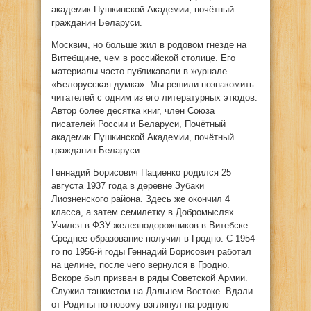
академик Пушкинской Академии, почётный
гражданин Беларуси.
Москвич, но больше жил в родовом гнезде на
Витебщине, чем в российской столице. Его
материалы часто публикавали в журнале
«Белорусская думка». Мы решили познакомить
читателей с одним из его литературных этюдов.
Автор более десятка книг, член Союза
писателей России и Беларуси, Почётный
академик Пушкинской Академии, почётный
гражданин Беларуси.
Геннадий Борисович Пациенко родился 25
августа 1937 года в деревне Зубаки
Лиозненского района. Здесь же окончил 4
класса, а затем семилетку в Добромыслях.
Учился в ФЗУ железнодорожников в Витебске.
Среднее образование получил в Гродно. С 1954-
го по 1956-й годы Геннадий Борисович работал
на целине, после чего вернулся в Гродно.
Вскоре был призван в ряды Советской Армии.
Служил танкистом на Дальнем Востоке. Вдали
от Родины по-новому взглянул на родную