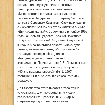
литературном институте. С 1972-го по 1980-й год
возглавлял редакцию «Роман-газеты».
Некоторое время являлся советником
Министерства по делам национальностей
Российской Федерации. Этот период был тесно
связан с Северным Кавказом. Свои наблюдения
о «чеченской бойне» писатель изложил в книге
«Дни среди молний». За эту книгу в ноябре 1995
года наш земляк удостоен звания Почётного
академика Пушкинской Академии. Отдельной
книгой в Москве вышла повесть «Пока пуля
летит», за которую Геннадий Борисович был
награждён серебряной медалью
Международного Союза славянских
журналистов. По инициативе Г. Б. Пациенко был
подготовлен специальный выпуск журнала
«Жизнь национальностей» (№ 1, 1997),
посвященный образованию союза России и
Беларуси.
Для творчества этого писателя характерна
искренность. Его произведения о людях
разносторонних, нравственных, мудрых,
сохраняющих достоинства в самые