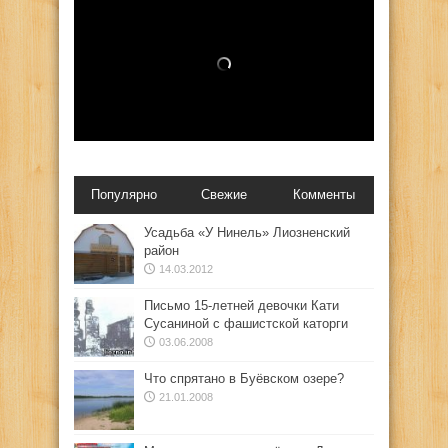
Популярно
Свежие
Комменты
Усадьба «У Нинель» Лиозненский
район
14.03.2012
Письмо 15-летней девочки Кати
Сусаниной с фашистской каторги
03.06.2008
Что спрятано в Буёвском озере?
21.01.2008