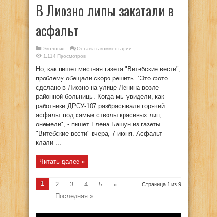
В Лиозно липы закатали в
асфальт
Экология
Оставить комментарий
1,114 Просмотров
Но, как пишет местная газета "Витебские вести",
проблему обещали скоро решить. "Это фото
сделано в Лиозно на улице Ленина возле
районной больницы. Когда мы увидели, как
работники ДРСУ-107 разбрасывали горячий
асфальт под самые стволы красивых лип,
онемели", - пишет Елена Башун из газеты
"Витебские вести" вчера, 7 июня. Асфальт
клали ...
Читать далее »
1
2
3
4
5
»
...
Страница 1 из 9
Последняя »